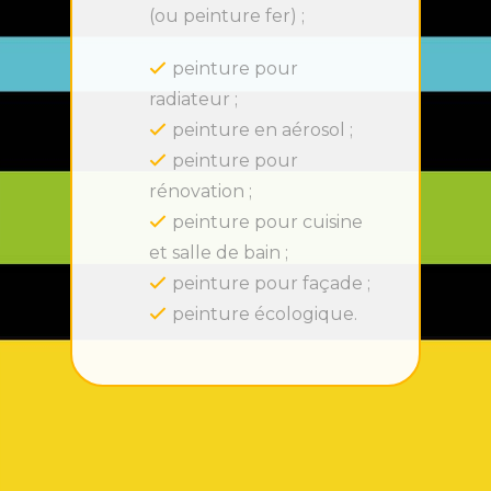
(ou peinture fer) ;
peinture pour
radiateur ;
peinture en aérosol ;
peinture pour
rénovation ;
peinture pour cuisine
et salle de bain ;
peinture pour façade ;
peinture écologique.